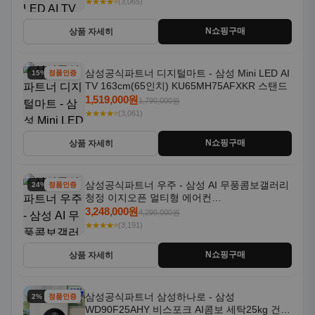
★★★★⭐
(3,065)
N쇼핑구매
상품 자세히
삼성공식파트너 디지털마트 - 삼성 Mini LED AI
15% 할인
정품인증
TV 163cm(65인치) KU65MH75AFXKR 스탠드
1,519,000원
1,790,000원
★★★★⭐
(3,061)
N쇼핑구매
상품 자세히
삼성공식파트너 우주 - 삼성 AI 무풍콤보갤러리
24% 할인
정품인증
청정 이지오픈 멀티형 에어컨
AF80F17D22WRS 기본설치포함
3,248,000원
4,290,000원
★★★★⭐
(3,191)
N쇼핑구매
상품 자세히
삼성공식파트너 삼성하나로 - 삼성
2% 할인
정품인증
WD90F25AHY 비스포크 AI콤보 세탁25kg 건조