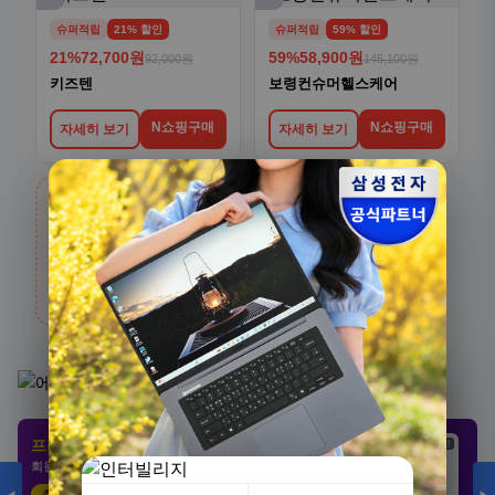
슈퍼적립
21% 할인
슈퍼적립
59% 할인
21%
72,700원
59%
58,900원
92,000원
145,100원
키즈텐
보령컨슈머헬스케어
N쇼핑구매
N쇼핑구매
자세히 보기
자세히 보기
›
생활/건강
전체보기
카테고리 상품 더 보기
[3+1] 동국제약 마이핏 V 활성엽산 임신준비 임산
부영양 30정, 4개
프리미엄 제휴 사이트
광고
광고
광고
100,000원
회원 전용 특가 · 놓치면 손해
31,900원
68%
추천 클릭