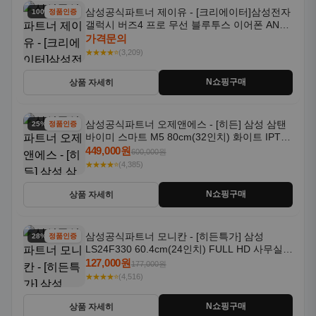
삼성공식파트너 제이유 - [크리에이터]삼성전자
100% 할인
정품인증
갤럭시 버즈4 프로 무선 블루투스 이어폰 ANC
SM-R640N
가격문의
★★★★⭐
(3,209)
N쇼핑구매
상품 자세히
삼성공식파트너 오제앤에스 - [히든] 삼성 삼탠
25% 할인
정품인증
바이미 스마트 M5 80cm(32인치) 화이트 IPTV
OTT 패키지
449,000원
600,000원
★★★★⭐
(4,385)
N쇼핑구매
상품 자세히
삼성공식파트너 모니칸 - [히든특가] 삼성
28% 할인
정품인증
LS24F330 60.4cm(24인치) FULL HD 사무실/
컴퓨터 모니터
127,000원
177,000원
★★★★⭐
(4,516)
N쇼핑구매
상품 자세히