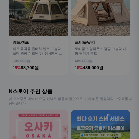
레토캠프
로티몰닷컴
레토 육각돔 원터치 텐트 그늘막
로티캠프 힐하우스 캠핑 그늘막 대
쉘터 캠핑 피크닉 3인용 4인용 패
형 원터치 텐트
밀리 LCE-OT02
109,900원
489,000원
88,700원
439,000원
19%
10%
N스토어 추천 상품
이 포스팅은 네이버 쇼핑 커넥트 활동의 일환으로, 이에 따른 일정액의 수수료를 제
공받습니다.