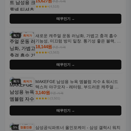
통기성 좋은 수분 흡수 반팔 운동복
15,627원
쿠폰 가격
★★★★⭐
(4,518)
테무인기 →
새로운 캐주얼 운동 러닝화, 가볍고 충격 흡수
특가
최저가
기능성, 미끄럼 방지 밑창. 통기성 좋은 블랙, 화
이트, 퍼플 그라데이션 색상
18,144원
쿠폰 가격
★★★★⭐
(3,563)
테무인기 →
MAKEFGE 남성용 뉴욕 엠블럼 자수 & 워시드
특가
최저가
텍스처 야구모자 - 레터링, 부드러운 캐주얼 모
자, NYC 스타일
3,140원
쿠폰 가격
★★★★☆
(3,501)
테무인기 →
삼성공식파트너 올인포케이 - 삼성 갤럭시 워치
5% 할인
정품인증