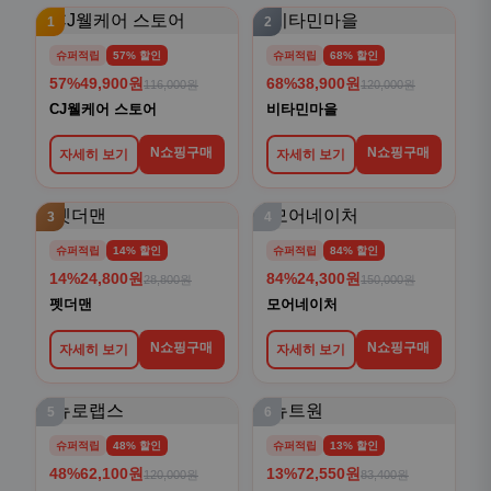
1
2
슈퍼적립
57% 할인
슈퍼적립
68% 할인
57%
49,900원
68%
38,900원
116,000원
120,000원
CJ웰케어 스토어
비타민마을
N쇼핑구매
N쇼핑구매
자세히 보기
자세히 보기
3
4
슈퍼적립
14% 할인
슈퍼적립
84% 할인
14%
24,800원
84%
24,300원
28,800원
150,000원
펫더맨
모어네이처
N쇼핑구매
N쇼핑구매
자세히 보기
자세히 보기
5
6
슈퍼적립
48% 할인
슈퍼적립
13% 할인
48%
62,100원
13%
72,550원
120,000원
83,400원