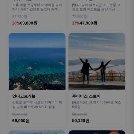
보홀 여행 호핑투어 어메이징 발리
[발리] 발리 블루라군 스노쿨링 고
카삭 버진아일랜드 돌고래 거북이
프로 촬영 픽업드랍 해양 수상 액
픽드랍 포함
티비티 체험 산호 열대어
87,250원
72,000원
69,800원
47,900원
20%
33%
인디고트래블
투어비스 스토어
삿포로 오타루 샤코탄 시마무이 핵
[바로사용] JR 간사이 와이드 패스
심 일일 버스투어/ DSLR 촬영
5일권
69,000원
50,120원
69,000원
50,120원