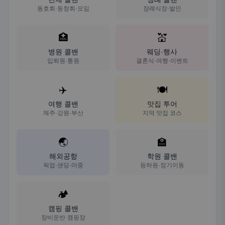
동호회·동창회·모임
장례식장·발인
🏥
💒
병원 콜밴
웨딩·행사
입퇴원·통원
결혼식·여행·이벤트
✈️
🍽️
여행 콜밴
맛집 투어
제주·강원·부산
지역 맛집 코스
🌏
🏫
해외공항
학원 콜밴
픽업·샌딩·마중
등하원·정기이동
🏕️
캠핑 콜밴
장비운반·캠핑장