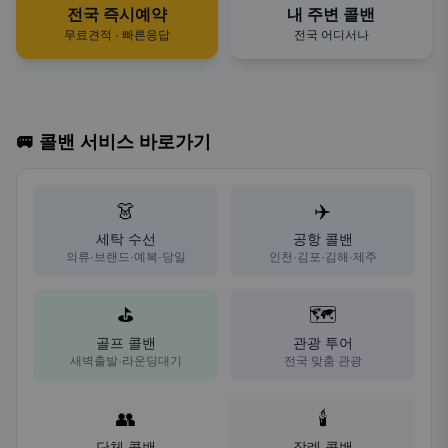
전국 즉시예약
내 주변 콜밴
무료견적 · 빠른응답
전국 어디서나
🚐 콜밴 서비스 바로가기
👗
✈️
세탁 수선
공항 콜밴
의류·브랜드·예복·당일
인천·김포·김해·제주
⛳
🗺️
골프 콜밴
관광 투어
새벽출발·라운딩대기
전국 맞춤 관광
👥
🕯️
단체 콜밴
장례 콜밴