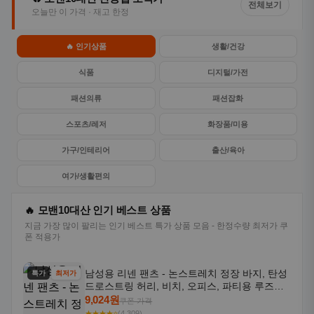
전체보기
오늘만 이 가격 · 재고 한정
🔥 인기상품
생활/건강
식품
디지털/가전
패션의류
패션잡화
스포츠/레저
화장품/미용
가구/인테리어
출산/육아
여가/생활편의
🔥 모밴10대산 인기 베스트 상품
지금 가장 많이 팔리는 인기 베스트 특가 상품 모음 - 한정수량 최저가 쿠
폰 적용가
남성용 리넨 팬츠 - 논스트레치 정장 바지, 탄성
특가
최저가
드로스트링 허리, 비치, 오피스, 파티용 루즈핏
트라우저 - 세탁기 사용 가능한 캐주얼 정장 의
9,024원
쿠폰 가격
상
★★★★⭐
(4,309)