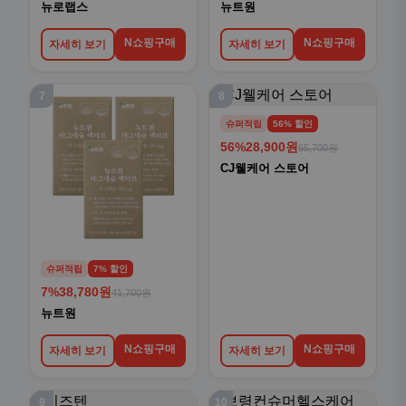
뉴로랩스
뉴트원
N쇼핑구매
N쇼핑구매
자세히 보기
자세히 보기
7
8
슈퍼적립
56% 할인
56%
28,900원
65,700원
CJ웰케어 스토어
슈퍼적립
7% 할인
7%
38,780원
41,700원
뉴트원
N쇼핑구매
N쇼핑구매
자세히 보기
자세히 보기
9
10