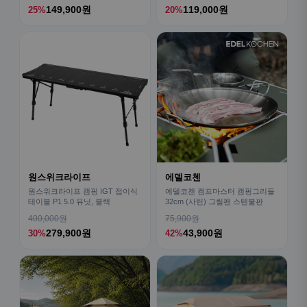
149,900원
119,000원
25%
20%
원스위크라이프
에델코첸
원스위크라이프 캠핑 IGT 접이식
에델코첸 캠프마스터 캠핑그리들
테이블 P1 5.0 유닛, 블랙
32cm (사틴) 그릴팬 스텐불판
400,000원
75,900원
279,900원
43,900원
30%
42%