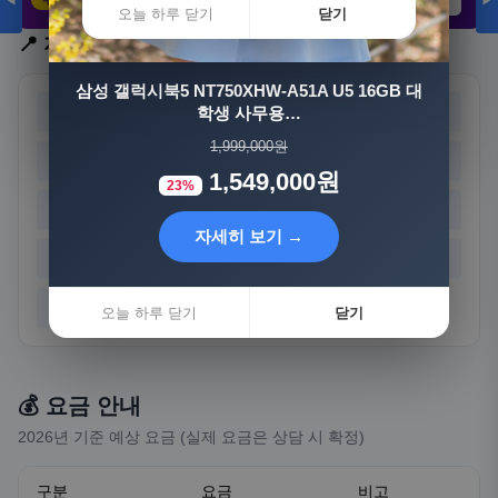
◀
▶
21,802원
3,308원
8,892원
오늘 하루 닫기
닫기
📍 지역 선택
자세히 보기 →
삼성 갤럭시북5 NT750XHW-A51A U5 16GB 대
서울
부산
학생 사무용…
대구
인천
오늘 하루 닫기
닫기
1,999,000원
광주
대전
울산
세종
1,549,000원
23%
경기
강원
충북
충남
자세히 보기 →
전북
전남
경북
경남
제주
오늘 하루 닫기
닫기
💰 요금 안내
2026년 기준 예상 요금 (실제 요금은 상담 시 확정)
구분
요금
비고