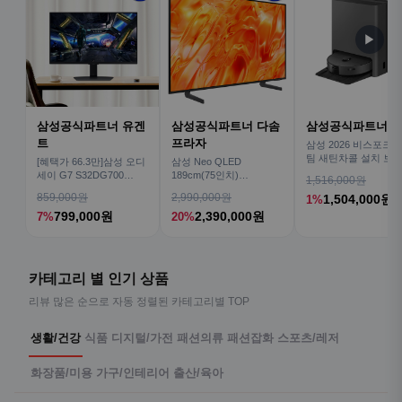
▶
삼성공식파트너 유겐
삼성공식파트너 다솜
삼성공식파트너 
트
프라자
삼성 2026 비스포크AI
팀 새틴차콜 설치 보안
[혜택가 66.3만]삼성 오디
삼성 Neo QLED
심 VR70F00AGH
세이 G7 S32DG700
189cm(75인치)
1,516,000원
80cm(32인치) 4K IPS
KQ75QNH70AFXKR AI
859,000원
2,990,000원
1,504,000원
1%
TV
799,000원
2,390,000원
7%
20%
카테고리 별 인기 상품
리뷰 많은 순으로 자동 정렬된 카테고리별 TOP
생활/건강
식품
디지털/가전
패션의류
패션잡화
스포츠/레저
화장품/미용
가구/인테리어
출산/육아