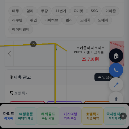
테무
알리
쿠팡
11번가
G마켓
SSG
아마존
라쿠텐
쉬인
아이허브
컬리
도매꾹
도매매
에어비앤비
✕
🏠
📞
🎯
제휴 광고
💼 입점문의
📍
🛒
쇼핑 특가
⬆️
🛒
📦
🎁
마리트
여행용품
해외골프
키즈여행
호텔특가
국내렌터카
✕
🏠
📝
💬
🚐
🛒
특가픽
혜택가 제공
폭탄 세일
가족 추천
지금 예약
최저가 픽
쿠팡
알리익스프레스
테무
🏠
✈️
⛳
📋
🛒
🎁
홈
공항
골프
견적
쿠팡
테무
홈
견적
커뮤니티
기사등록
아마존
로켓배송·특가
해외직구·초특가
초저가·무료배송