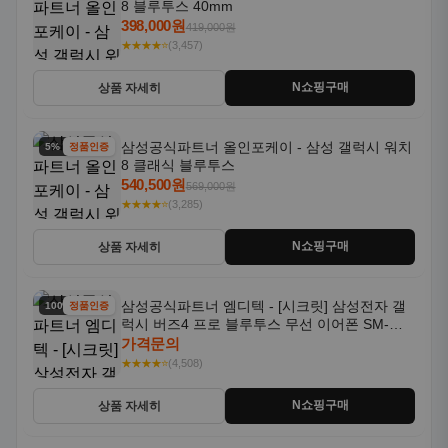
8 블루투스 40mm
398,000원
419,000원
★★★★⭐
(3,457)
N쇼핑구매
상품 자세히
삼성공식파트너 올인포케이 - 삼성 갤럭시 워치
5% 할인
정품인증
8 클래식 블루투스
540,500원
569,000원
★★★★⭐
(3,285)
N쇼핑구매
상품 자세히
삼성공식파트너 엠디텍 - [시크릿] 삼성전자 갤
100% 할인
정품인증
럭시 버즈4 프로 블루투스 무선 이어폰 SM-
R640N
가격문의
★★★★⭐
(4,508)
N쇼핑구매
상품 자세히