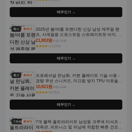
테무인기 →
2025년 봄/여름 트렌디한 신상 남성 캐주얼 팬
특가
최저가
츠, 사계절용 드로스트링 스트레이트핏 바지, 한
국 스타일, 활용도 높은 아웃도어 및 정장용, 발
21,802원
쿠폰 가격
목 바지
★★★★☆
(3,228)
테무인기 →
프로페셔널 런닝화, 카본 플레이트 기술 사용 -
특가
최저가
경량 쿠션 스니커즈, 미끄럼 방지 TPU 아웃솔,
통기성 화이트-퍼플 그라데이션, 헬스, 트레이
10,821원
쿠폰 가격
닝 - 남성용, 여성용, 모든 계절에 적합
★★★★⭐
(3,051)
테무인기 →
7개 블랙 울트라라이트 남성용 크루넥 티셔츠 -
7개세트
최저가
체육관, 피트니스 및 러닝에 적합한 빠른 건조,