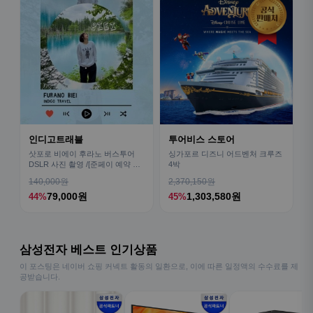
인디고트래블
투어비스 스토어
삿포로 비에이 후라노 버스투어
싱가포르 디즈니 어드벤처 크루즈
DSLR 사진 촬영 /[준페이 예약 식
4박
사]
140,000원
2,370,150원
79,000원
1,303,580원
44%
45%
삼성전자 베스트 인기상품
이 포스팅은 네이버 쇼핑 커넥트 활동의 일환으로, 이에 따른 일정액의 수수료를 제
공받습니다.