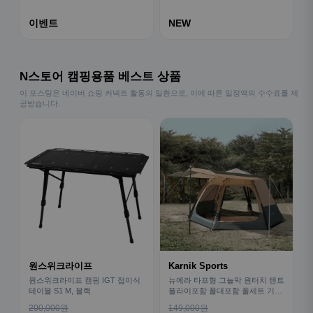
이벤트
NEW
N스토어 캠핑용품 베스트 상품
이 포스팅은 네이버 쇼핑 커넥트 활동의 일환으로, 이에 따른 일정액의 수수료를 제
공받습니다.
원스위크라이프
Karnik Sports
원스위크라이프 캠핑 IGT 접이식
뉴에라 타프형 그늘막 원터치 텐트
테이블 S1 M, 블랙
플라이포함 폴대포함 풀세트 기본
형
200,000원
149,000원