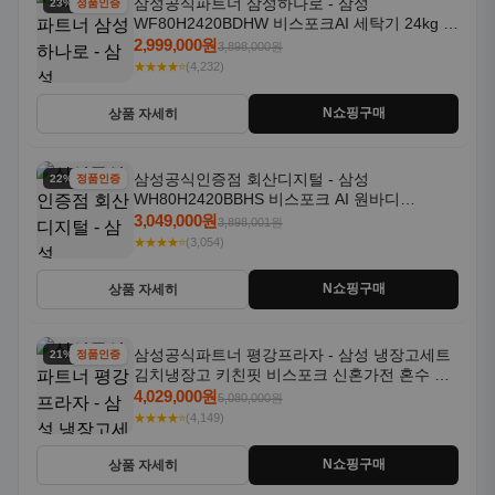
삼성공식파트너 삼성하나로 - 삼성
23% 할인
정품인증
WF80H2420BDHW 비스포크AI 세탁기 24kg 건
조기 20kg 세제자동투입
2,999,000원
3,898,000원
★★★★⭐
(4,232)
N쇼핑구매
상품 자세히
삼성공식인증점 회산디지털 - 삼성
22% 할인
정품인증
WH80H2420BBHS 비스포크 AI 원바디
24kg+20kg 세제자동투입 1등급
3,049,000원
3,898,001원
★★★★⭐
(3,054)
N쇼핑구매
상품 자세히
삼성공식파트너 평강프라자 - 삼성 냉장고세트
21% 할인
정품인증
김치냉장고 키친핏 비스포크 신혼가전 혼수 입
주가전 빌트인 화이트
4,029,000원
5,080,000원
★★★★⭐
(4,149)
N쇼핑구매
상품 자세히