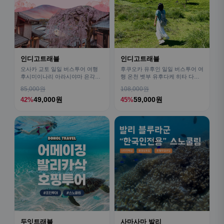
인디고트래블
인디고트래블
오사카 교토 일일 버스투어 여행
후쿠오카 유후인 일일 버스투어 여
후시미이나리 아라시야마 은각사
행 온천 벳부 유후다케 히타 다자
청수사 철학의길
이후
85,000원
108,000원
49,000원
59,000원
42%
45%
두잇트래블
사마사마 발리