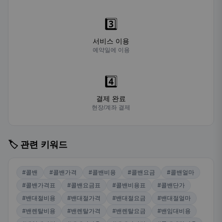
3️⃣
서비스 이용
예약일에 이용
4️⃣
결제 완료
현장/계좌 결제
🏷️ 관련 키워드
#콜밴
#콜밴가격
#콜밴비용
#콜밴요금
#콜밴얼마
#콜밴가격표
#콜밴요금표
#콜밴비용표
#콜밴단가
#밴대절비용
#밴대절가격
#밴대절요금
#밴대절얼마
#밴렌탈비용
#밴렌탈가격
#밴렌탈요금
#밴임대비용